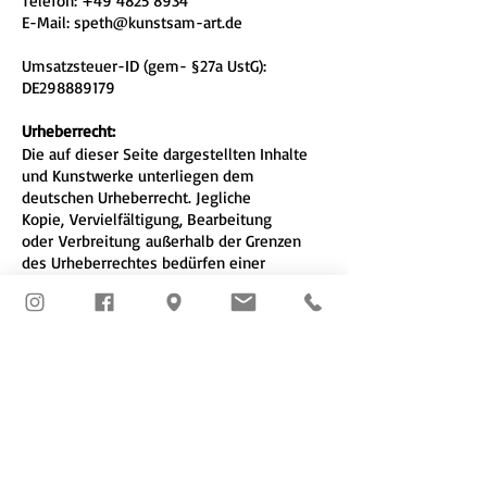
Telefon:
+49 4825 8934
E-Mail:
speth@kunstsam-art.de
Umsatzsteuer-ID (gem- §27a UstG):
DE298889179
Urheberrecht:
Die auf dieser Seite dargestellten Inhalte
und Kunstwerke unterliegen dem
deutschen Urheberrecht. Jegliche
Kopie, Vervielfältigung, Bearbeitung
oder Verbreitung außerhalb der Grenzen
des Urheberrechtes bedürfen einer
schriftlichen Einverständnis des Urhebers.
Kopien dieser Seite sind nur für den
privaten und nicht kommerziellen Gebrauch
erlaubt. Darstellungen von Inhalten Dritter
werden auf dieser Seite als solche
gekennzeichnet. Sollten Sie dennoch auf
eine Verletzung des
Urheberrechts aufmerksam werden, bitten
wir um einen Hinweis. Wir werden bei
Bekanntwerden von